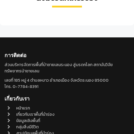
กุ้ง
ปลา
หอย
กุ้ง
ปลาก
กุลา
แป้น
เปลือก
แชบ๊วย
ล่อง
ลาย
ลาย
บาง
Peneaus
Ostracion
Peneaus
ยักษ์
Leiognatus
Periglypta
murguensis
cubicus
semisulcatus
fasciatus
recticulata
การติดต่อ
ส่วนบริหารจัดการพื้นที่ป่าชายเลนระนอง สู่มรดกโลก สถาบันวิจัย
ทรัพยากรป่าชายเลน
เลขที่ 185 หมู่ 4 ตำบลหงาว อำเภอเมือง จังหวัดระนอง 85000
โทร. 0-7784-8391
เกี่ยวกับเรา
หน้าแรก
เกี่ยวกับเราพื้นที่นำร่อง
ข้อมูลเชิงพื้นที่
กลุ่มสิ่งมีชีวิต
สรุปข้อมูลพื้นที่นำร่อง