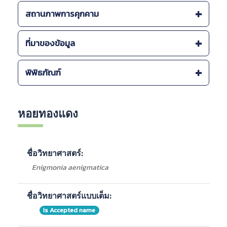
ระบบนิเวศ :
สถานภาพการคุกคาม
-
น้ำจืด
ที่มาของข้อมูล
การกระจายพันธุ์ :
-
พื้นที่ป่าชายฝั่ง
สำนักงานนโยบายและแผนทรัพยากรธรรมชาติและสิ่ง
พิพิธภัณฑ์
แหล่งที่พบภายในประเทศ :
แวดล้อม 2563.
ONEP Biodiversity Series Vol. 10 Mollusca Fauna
-
ทะเลอันดามัน และอ่าวไทย
in Thailand, 2552
Barcode
ชื่อพิพิธภัณฑ์
จังหวัด
ลักษณะ
กรมทรัพยากรทางทะเลและชายฝั่ง
หอยทองแดง
PMBC-1-BIV-491
Alchohol
PMBC-1-BIV-
Alchohol
ชื่อวิทยาศาสตร์:
492
Enigmonia aenigmatica
PMBC-1-BIV-
Alchohol
493
ชื่อวิทยาศาสตร์แบบเต็ม:
Is Accepted name
PMBC-1-BIV-
Alchohol
33762