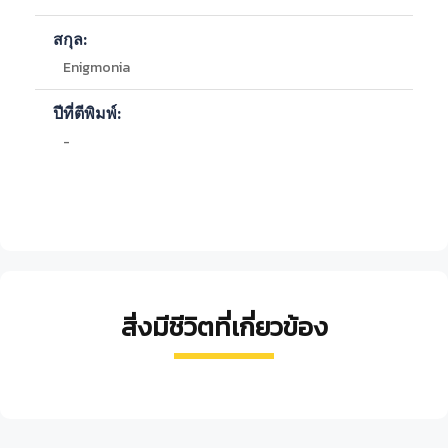
สกุล:
Enigmonia
ปีที่ตีพิมพ์:
-
สิ่งมีชีวิตที่เกี่ยวข้อง
ปลา
ปลาด
เพรียง
หอย
ปลา
เข็ม
อก
ภูเขาไฟ
จุ๊บแจง
อุก
ปาก
หมาก
Tetraclila
Cerithidea
Allenbatra
ครึ่ง
Zenarchopterus
Gerres
sp.
obtusa
grunniens
kamperi
oblongus