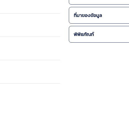
-
Marine
สถานภาพการคุกคาม (โลก)
ที่มาของข้อมูล
-
สิ่งมีชีวิตที่มีสถานภาพเ
Freshwater FISHES I
พิพิธภัณฑ์
กรมทรัพยากรทางทะเลแล
สำนักงานนโยบายและแผน
IUCN Red List
Barcode
ชื่อพิพิ
กรมทรัพยากรทางทะเลแล
PMBC-1
Barcode
ชื่อพิพิ