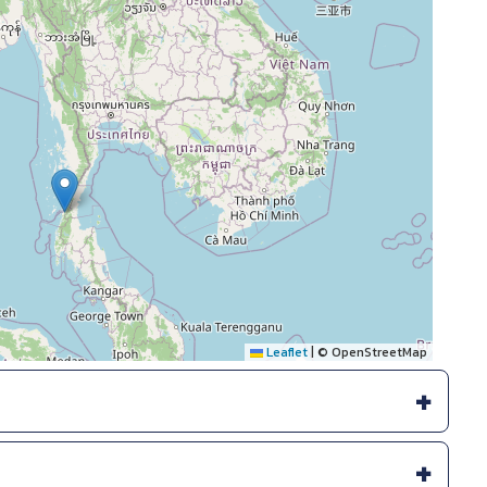
Leaflet
|
© OpenStreetMap