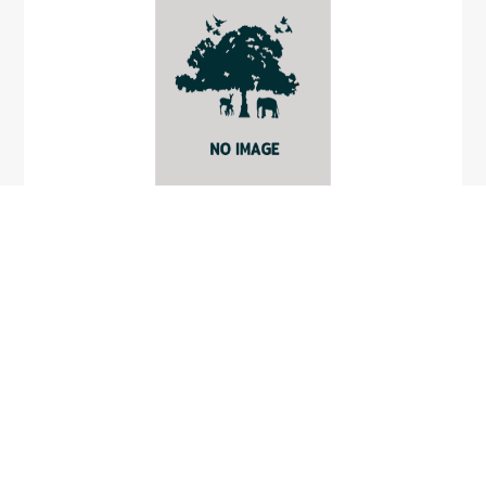
มวนถั่วมะเฮะ
Creontiades pallidus