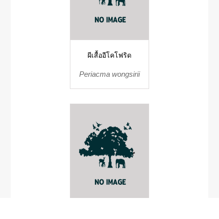
ผีเสื้ออีโคโฟริด
Periacma wongsirii
ผีเสื้อ