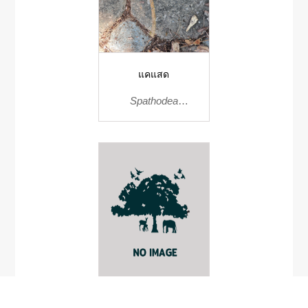
แคแสด
Spathodea
campanulata
Uraria pierrei