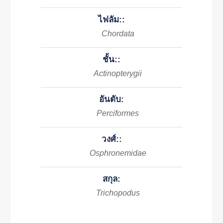
ไฟลัม::
Chordata
ชั้น::
Actinopterygii
อันดับ:
Perciformes
วงศ์::
Osphronemidae
สกุล:
Trichopodus