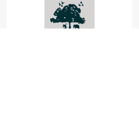
Haplomitrium
mnioides