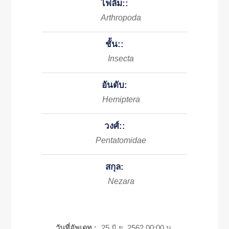
ไฟลัม::
Arthropoda
ชั้น::
Insecta
อันดับ:
Hemiptera
วงศ์::
Pentatomidae
สกุล:
Nezara
วันที่อัพเดท :
25 มิ.ย. 2562 00:00 น.