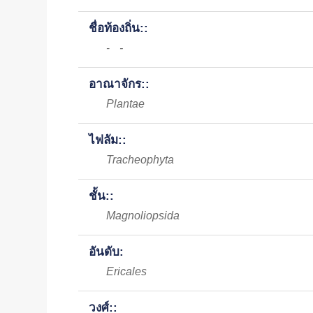
ชื่อท้องถิ่น::
-
-
อาณาจักร::
Plantae
ไฟลัม::
Tracheophyta
ชั้น::
Magnoliopsida
อันดับ:
Ericales
วงศ์::