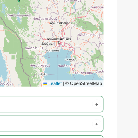
Leaflet
|
© OpenStreetMap