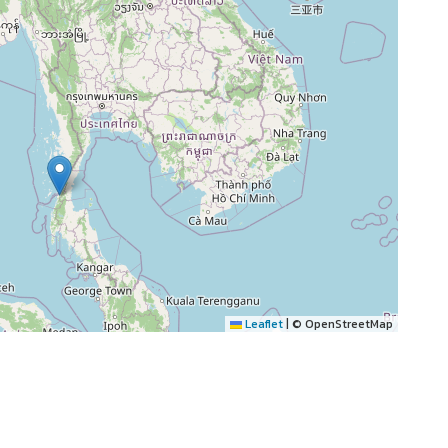
Leaflet
|
© OpenStreetMap