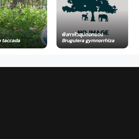
พังกาหัวสุมดอกแดง
a taccada
Bruguiera gymnorrhiza