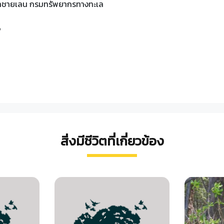
ระบบนิเวศ :
ป่าชายเลน กรมทรัพยากรทางทะเล
-
Restricted to the lan
6
การกระจายพันธุ์ :
-
India, Bangladesh, An
Malaysia, Sumatra.
-
ประเทศอินเดีย บังคลาเทศ 
ทะเลจีนใต้
แหล่งที่พบภายในประเทศ :
-
Ratchaburi,Trat,Ranon
-
พังงา
สิ่งมีชีวิตที่เกี่ยวข้อง
รายละเอียดอื่นๆ ของแหล่งที
-
พื้นที่ชุมน้ำปากแม่น้ำกระบี
-
ป่าชายเลนคุระบุรี, อ่าวจา
ลักษณะทางสัณฐานวิทยา :
-
ไม้พุ่ม (Shrub)