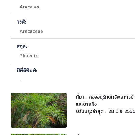
Arecales
วงศ์:
Arecaceae
สกุล:
Phoenix
ปีที่ตีพิมพ์:
-
ที่มา :
กองอนุรักษ์ทรัพยากร
และชายฝั่ง
ปรับปรุงล่าสุด :
28 มิ.ย. 256