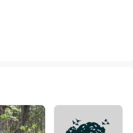
dward fringe of mangrove.
daman and Nicobar Is., Myanmar, Vietnam, Peninsular
หมู่เกาะอันดามัน เอเชียตะวันออกเฉียงใต้ และหมู่เกาะใน
g,Trang,Satun,Songkhla
่พบ :
่
ก คลองคุระบุรี