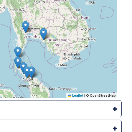
Leaflet
|
© OpenStreetMap