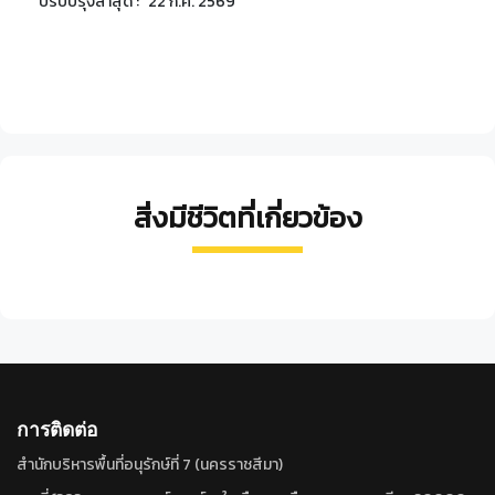
ปรับปรุงล่าสุด :
22 ก.ค. 2569
สิ่งมีชีวิตที่เกี่ยวข้อง
เป็ด
เหยี่ยว
นก
หนูผี
อ้น
ดำหัว
หน้า
กินปลี
จิ๋ว
ใหญ่
สี
เทา
แก้ม
Crocidura
Rhizomys
น้ำตาล
Aythya
Butastur
สี
Chalcoparia
etrusca
sumatrens
nyroca
indicus
ทับทิม
singalensis
การติดต่อ
สำนักบริหารพื้นที่อนุรักษ์ที่ 7 (นครราชสีมา)