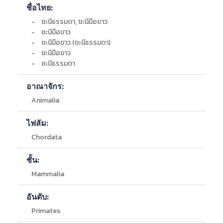
Chana); Trang
ชื่อไทย:
(Khao Chong); Krabi (Ban Nong Kok, Ban Thap Plik);
Phangnga (Takua Thung); Phuket (Khlong Tung Sai).
-
ชะนีธรรมดา, ชะนีมือขาว
-
-
พบในพม่าแถบเทือกเขาตะนาวศรี ไทย ลาวและทางด้าน
ชะนีมือขาว
ตะวันออกของแม่น้ำสาละวิน ทางด้านตะวันตกของแม่น้ำโขงใน
-
ชะนีมือขาว (ชะนีธรรมดา)
ลาว ทางด้านทิศตะวันตกเฉียงใต้ของยูนนาน มาเลเซีย และทาง
-
ชะนีมือขาว
ด้านทิศเหนือของเกาะสุมาตรา
-
ชะนีธรรมดา
-
พื้นที่ชุ่มน้ำอุทยานแห่งชาติแหลมสน-ปากแม่น้ำกระบุรี-
ปากคลองกะเปอร์
อาณาจักร:
-
ป่าภูหลวง
Animalia
-
อุทยานแห่งชาติ เขาใหญ่
-
เขตรักษาพันธุ์สัตว์ป่า ดงใหญ่
ไฟลัม:
-
อุทยานแห่งชาติ เขาใหญ่
-
อุทยานแห่งชาติ เขาใหญ่
Chordata
ลักษณะทางสัณฐานวิทยา :
ชั้น:
-
ชะนีมือขาวมีทั้งสีดำและสีขาว ส่วนหลังมือและหลังเท้าเป็น
Mammalia
สีขาวและมีวงขาวรอบใบหน้า ใบหน้าและหูดำ มือยาว รูปร่าง
เพรียว ไม่มีหาง
อันดับ:
สถานที่ชม :
Primates