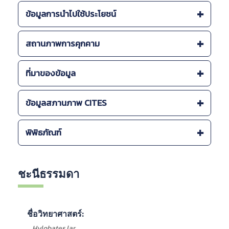
การกระจายพันธุ์ :
ข้อมูลการนำไปใช้ประโยชน์
-
เกือบทั่วประเทศยกเว้นภาคตะวันออกเฉียงเหนือและภาค
ตะวันออก
รายละเอียดการนำมาใช้ประโยชน์ :
สถานภาพการคุกคาม
ระบบนิเวศ :
สถานภาพการคุกคาม (โลก) :
-
Evergreen forest.
ที่มาของข้อมูล
-
ระบบนิเวศภูเขา
-
สิ่งมีชีวิตที่มีสถานภาพใกล้สูญพันธุ์ Endangered: EN
(IUCN, )
แหล่งที่พบภายในประเทศ :
สำนักงานนโยบายและแผนทรัพยากรธรรมชาติและสิ่ง
ข้อมูลสภานภาพ CITES
แวดล้อม 2563.
-
Thailand Red Data: Mammals, Reptiles and
แม่ฮ่องสอน,เชียงใหม่,ตาก,กำแพงเพชร,อุทัยธานี,กาญจนบุรี,ราชบุรี,เ
CITES โลก
พิพิธภัณฑ์
Amphibians, 2005
าช
องค์การสวนสัตว์ในพระบรมราชูถัมป์
สีมา,ระนอง,ชุมพร,นครศรีธรรมราช,สุราษฎร์ธานี,ตรัง,กระบี่,ภูเก็ต,พั
- บัญชีหมายเลข I (ประกาศใช้เมื่อ 1975-07-01)
OEPP Biodiversity Series Vol. 6 Wild mammals in
-
เกือบทั่วประเทศยกเว้นภาคตะวันออกเฉียงเหนือและภาค
Thailand, 2543
Barcode
ชื่อพิพิธภัณฑ์
จังหวัด
ลักษณะ
CITES ไทย
ตะวันออก
ชะนีธรรมดา
รายงานฉบับสมบูรณ์โครงการเพิ่มประสิทธิภาพการ
-
เลย
- บัญชีหมายเลข I
จัดการพื้นที่ชุ่มน้าของประเทศไทย สำนักงานนโยบายและแผน
-
สระบุรี, นครราชสีมา, ปราจีนบุรี, นครนายก
ทรัพยากรธรรมชาติและสิ่งแวดล้อม, 2561
-
บุรีรัมย์
รายงานฉบับสมบูรณ์ โครงการสำรวจและจัดทำข้อมูล
-
สระบุรี, นครราชสีมา, ปราจีนบุรี, นครนายก
ชื่อวิทยาศาสตร์:
ความหลากหลายทางชีวภาพ เล่มที่ 5 ความหลากหลายทาง
-
สระบุรี, นครราชสีมา, ปราจีนบุรี, นครนายก
ชีวภาพระบบนิเวศภูเขา, ศูนย์วิจัยป่าไม้ คณะวนศาสตร์
Hylobates lar