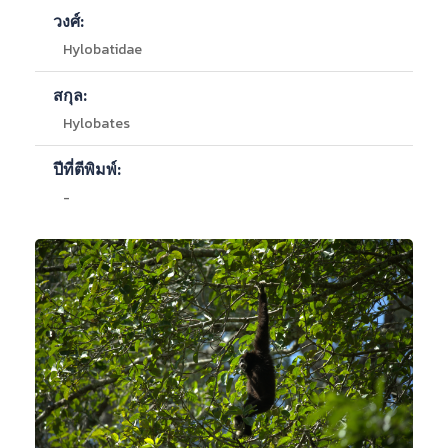
-
สวนสัตว์เปิดเขาเขียว,สวนสัตว์เชียงใหม่,สวนสัตว์
วงศ์:
นครราชสีมา,สวนสัตว์สงขลา,สวนสัตว์อุบลราชธานี
Hylobatidae
สกุล:
Hylobates
ปีที่ตีพิมพ์:
-