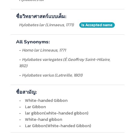
-
เขตรักษาพันธุ์สัตว์ป่าภูเขียว-ทุ่งกะมัง
มหาวิทยาลัยเกษตรศาสตร์ 29 มีนาคม 2549
Barcode
ชื่อพิพิธภัณฑ์
จังหวัด
ลักษณะ
สถานีวิจัยสิ่งแวดล้อมสะแกราช
รายละเอียดอื่นๆ ของแหล่งที่พบ :
ชื่อวิทยาศาสตร์แบบเต็ม:
กรมอุทยานแห่งชาติ สัตว์ป่า และพันธุ์พืช
-
Mae Hong Son (Nam Pai, San Pan Dan, Namtok
กรมอุทยานแห่งชาติ สัตว์ป่า และพันธุ์พืช
Hylobates lar (Linnaeus, 1771)
Is Accepted name
Mae Surin);
กรมอุทยานแห่งชาติ สัตว์ป่า และพันธุ์พืช
Chiang Mai (Doi Inthanon, Doi Chiang Dao); Tak
(Thung Yai
All Synonyms:
Naresuan, Huai Nua Pla, Sam Ngao, Umphang);
-
Homo lar Linneaus, 1771
Kamphaeng Phet (Me Wong); Uthai Thani (Huai Kha
Kaeng);
-
Hylobates variegates (É.Geoffroy Saint-Hilaire,
Kanchanaburi (Salak Phra, Si Sawat); Ratchaburi
1812)
(Maenam
-
Hylobates varius (Latreille, 1801)
Phachi); Phetchaburi (Kaeng Krachan); Phitsanulok
(Thung
Salaeng Luang); Phetchabun (Nam Nao); Chaiyaphum
ชื่อสามัญ:
(Phu
-
White-handed Gibbon
Khieo); Nakhon Ratchasima (Khao Yai); Ranong
-
Lar Gibbon
(Tabli, Ban
-
lar gibbon(white-handed gibbon)
Klong Wan); Chumphon (Ban Tha San); Nakhon Si
-
White-hand gibbon
Thammarat
-
Lar Gibbon(White-handed Gibbon)
(Khao Luang); Surat Thani (Khlong Saeng, Tha