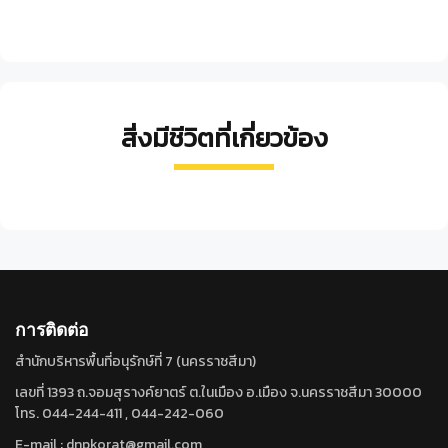
สิ่งมีชีวิตที่เกี่ยวข้อง
กรวย
เห็ด
เห็ด
ฟาน
เห็ด
ทอง
ระ
พัด
สี
หลิน
ตะกู
โงก
แพร
เหลือง
จือ
Microporus
หิน
Amanita
วาว
Microporus
ทอง
Lactarius
ขอบ
Ganoderm
xanthopus
น้ำตาล
pantherina
vernicipes
hygrophoroides
เหลือง
calidophil
การติดต่อ
สำนักบริหารพื้นที่อนุรักษ์ที่ 7 (นครราชสีมา)
เลขที่ 1393 ถ.จอมสุรางค์ยาตร์ ต.ในเมือง อ.เมือง จ.นครราชสีมา 30000
โทร. 044-244-411 , 044-242-060
E-mail : dnpkorat@gmail.com