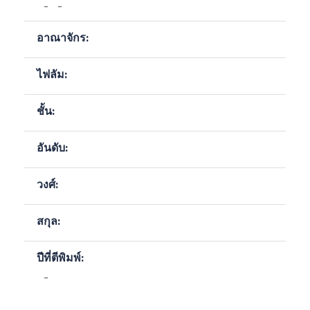
-
-
อาณาจักร:
ไฟลัม:
ชั้น:
อันดับ:
วงศ์:
สกุล:
ปีที่ตีพิมพ์:
-