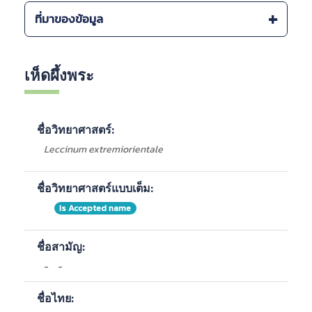
ระบบนิเวศ :
ที่มาของข้อมูล
-
อุทยานแห่งชาติน้ำหนาว
Checklist of MUSHROOMS (BASIDIOMYCETES) IN
แหล่งที่พบภายในประเทศ :
THAILAND, ONEP 2011
เห็ดผึ้งพระ
-
เขตรักษาพันธุ์สัตว์ป่าภูเขียว-ทุ่งกะมัง
กรมอุทยานแห่งชาติ สัตว์ป่า และพันธุ์พืช
ชื่อวิทยาศาสตร์:
Leccinum extremiorientale
ชื่อวิทยาศาสตร์แบบเต็ม:
Is Accepted name
ชื่อสามัญ:
-
-
ชื่อไทย: