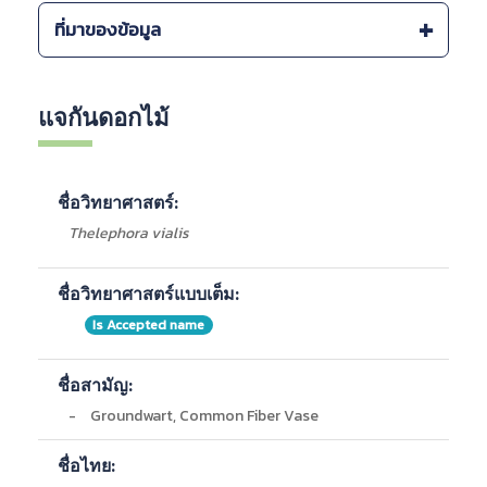
ระบบนิเวศ :
ที่มาของข้อมูล
-
เกิดบนตอไม้ผุในป่าไม้ผลัดใบ, ป่าโคก ป่าเบญจพรรณ ป่า
เต็งรังในภาคตะวันออกเฉียงเหนือ
Checklist of MUSHROOMS (BASIDIOMYCETES) IN
-
ดิบแล้ง
THAILAND, ONEP 2011
แจกันดอกไม้
-
ดิบเขา
กรมอุทยานแห่งชาติ สัตว์ป่า และพันธุ์พืช
-
เบญจพรรณ
กรมอุทยานแห่งชาติ สัตว์ป่า และพันธุ์พืช
-
ดิบชื้น
-
ดิบชื้น
ชื่อวิทยาศาสตร์:
-
สนเขา
-
เบญจพรรณ
Thelephora vialis
-
ดิบแล้ง
-
ดิบแล้ง
ชื่อวิทยาศาสตร์แบบเต็ม:
-
ดิบเขา
-
เต็งรัง
Is Accepted name
แหล่งที่พบภายในประเทศ :
ชื่อสามัญ:
-
พิษณุโลก
-
Groundwart, Common Fiber Vase
-
เลย
-
เชียงราย, ลำปาง, พะเยา
-
กระบี่, ตรัง
ชื่อไทย: