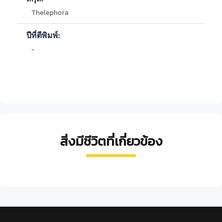
Thelephora
ปีที่ตีพิมพ์:
-
สิ่งมีชีวิตที่เกี่ยวข้อง
กรวย
เห็ด
เห็ด
เห็ด
ทอง
ดาว
ขมิ้น
กระด้าง
ละมุด
ตะกู
ลูกไก่
หลวง
Lentinus
Xeromphalina
Microporus
Filoboletus
Cantharellus
polychrous
tenuipes
xanthopus
manipularis
cinnabarius