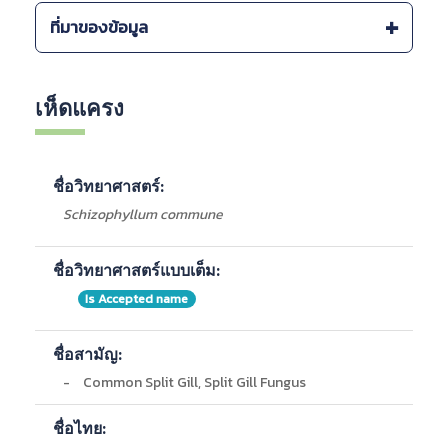
ระบบนิเวศ :
ที่มาของข้อมูล
-
บนกิ่งไม้และตอไม้ที่ตายแล้ว, เขตรักษาพันธุ์สัตว์ป่า
เชียงดาว จ.เชียงใหม่, โตนงาช้าง จ.สงขลา, เขาอ่างฤาไน; ลำ
Checklist of MUSHROOMS (BASIDIOMYCETES) IN
น้ำเข็ก จ.เพชรบูรณ์; ป่าพรุโต๊ะแดง จ.นราธิวาส; อุทยานแห่ง
THAILAND, ONEP 2011
เห็ดแครง
ชาติดอยสุเทพ-ปุย, ภูจองนายอย, น้ำตกพลิ้ว, เขาคิชฌกูฏ,
กรมอุทยานแห่งชาติ สัตว์ป่า และพันธุ์พืช
น้ำหนาว; จ.นครศรีธรรมราช; ภาคตะวันออกเฉียงเหนือ
กรมป่าไม้
-
ดิบแล้ง
กรมอุทยานแห่งชาติ สัตว์ป่า และพันธุ์พืช
-
ดิบแล้ง
ชื่อวิทยาศาสตร์:
-
เบญจพรรณ
-
เต็งรัง
Schizophyllum commune
-
เบญจพรรณ
-
ดิบเขา
ชื่อวิทยาศาสตร์แบบเต็ม:
-
เต็งรัง
-
ดิบชื้น
Is Accepted name
-
ดิบแล้ง
-
ดิบแล้ง
ชื่อสามัญ:
-
เต็งรัง
-
เบญจพรรณ
-
Common Split Gill, Split Gill Fungus
-
ดิบชื้น
-
ดิบชื้น
ชื่อไทย:
-
เต็งรัง