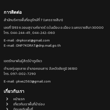
-
ดิบแล้ง
-
เบญจพรรณ
-
เบญจพรรณ
การติดต่อ
-
เบญจพรรณ
สำนักบริหารพื้นที่อนุรักษ์ที่ 7 (นครราชสีมา)
-
เบญจพรรณ
-
ดิบแล้ง
เลขที่ 1393 ถ.จอมสุรางค์ยาตร์ ต.ในเมือง อ.เมือง จ.นครราชสีมา 30000
-
เบญจพรรณ
โทร. 044-244-411 , 044-242-060
-
เบญจพรรณ
E-mail : dnpkorat@gmail.com
-
เต็งรัง
E-mail : DNP7KORAT@dnp.mail.go.th
-
เต็งรัง
-
เต็งรัง
-
ดิบเขา
เขตรักษาพันธุ์สัตว์ป่าภูเขียว
-
เบญจพรรณ
-
เต็งรัง
ตำบลทุ่งลุยลาย อำเภอคอนสาร จังหวัดชัยภูมิ 36180
-
เบญจพรรณ
โทร. 097-002-7290
-
ดิบแล้ง
E-mail : pkws2563@gmail.com
-
เต็งรัง
-
เต็งรัง
เกี่ยวกับเรา
-
เต็งรัง
-
เบญจพรรณ
หน้าแรก
-
เต็งรัง
เกี่ยวกับเราพื้นที่นำร่อง
-
เบญจพรรณ
ข้อมูลเชิงพื้นที่