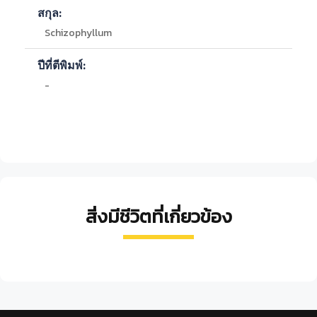
-
เต็งรัง
สกุล:
-
เบญจพรรณ
Schizophyllum
-
เบญจพรรณ
-
ดิบแล้ง
ปีที่ตีพิมพ์:
-
ดิบแล้ง
-
เบญจพรรณ
-
-
ดิบชื้น
-
ดิบชื้น
-
ดิบชื้น
-
ดิบชื้น
-
พรุ
-
ดิบชื้น
-
ดิบแล้ง
-
เบญจพรรณ
สิ่งมีชีวิตที่เกี่ยวข้อง
-
เต็งรัง
-
เบญจพรรณ
เห็ด
แดงน้ำ
น้ำ
หางไก่
เห็ด
-
เบญจพรรณ
ผึ้ง
หมาก
แป้ง
งวง
กระโถน
นวล
-
ดิบแล้ง
Russula
Russula
Coriolus
Gomphus
ขาล
Austroboletus
-
เบญจพรรณ
emetica
alboareolata
versicolor
floccosus
อก
lacunosus
-
เบญจพรรณ
-
เบญจพรรณ