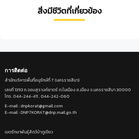
สิ่งมีชีวิตที่เกี่ยวข้อง
นก
นก
นก
หมี
นก
ปรอด
โพระดก
ขุนแผน
ขอ
กะลิง
เหลือง
คาง
Urocissa
Arctictis
Himalayaps
หัว
Rubigula
เหลือง
Psilopogon
erythroryncha
binturong
finschii
จุก
flaviventris
franklinii
การติดต่อ
สำนักบริหารพื้นที่อนุรักษ์ที่ 7 (นครราชสีมา)
เลขที่ 1393 ถ.จอมสุรางค์ยาตร์ ต.ในเมือง อ.เมือง จ.นครราชสีมา 30000
โทร. 044-244-411 , 044-242-060
E-mail : dnpkorat@gmail.com
E-mail : DNP7KORAT@dnp.mail.go.th
เขตรักษาพันธุ์สัตว์ป่าภูเขียว