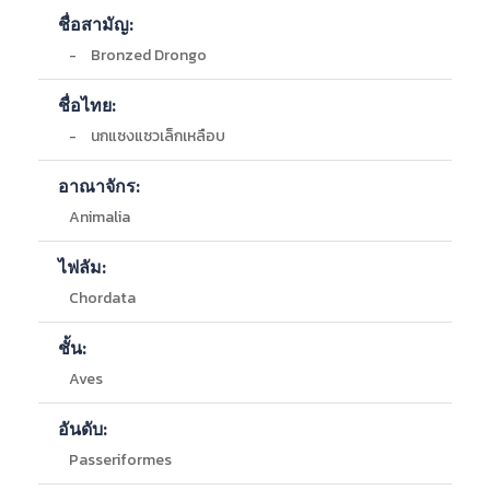
แหล่งที่พบภายในประเทศ :
ชีวภาพระบบนิเวศภูเขา, ศูนย์วิจัยป่าไม้ คณะวนศาสตร์
ชื่อสามัญ:
มหาวิทยาลัยเกษตรศาสตร์ 29 มีนาคม 2549
-
อุทยานแห่งชาติผาแต้ม อุบลราชธานี, อุทยานแห่งชาติ
รายงานฉบับสมบูรณ์ (Final Report) ระบบนิเวศเกษตร
มุกดาหาร (ภูผาเติบ)
-
Bronzed Drongo
(Agricultural Ecosystem) โครงการติดตามและวิเคราะห์
-
เชียงใหม่
ประเมินสถานภาพความหลากหลายทางชีวภาพ ในพื้นที่วิกฤต
-
เชียงใหม่
ชื่อไทย:
ทางความหลากหลายทางชีวภาพ (Biodiversity Hotspots)
-
เลย
-
นกแซงแซวเล็กเหลือบ
จังหวัดอุตรดิตถ์ แพร่ น่าน และพะเยา, ศูนย์วิจัยป่าไม้ คณะ
-
น่าน
วนศาสตร์ มหาวิทยาลัยเกษตรศาสตร์ 28 กันยายน 2554
-
พะเยา, สุราษฎร์ธานี
อาณาจักร:
กรมทรัพยากรทางทะเลและชายฝั่ง
-
สระบุรี, นครราชสีมา, ปราจีนบุรี, นครนายก
สํานักงานนโยบายและแผนทรัพยากรธรรมชาติและสิ่ง
-
นครราชสีมา, ปราจีนบุรี
Animalia
แวดล้อม
-
สระแก้ว
สมาคมอนุรักษ์นกและธรรมชาติแห่งประเทศไทย
-
บุรีรัมย์, สระแก้ว
ไฟลัม:
สถานีวิจัยสิ่งแวดล้อมสะแกราช
-
กระบี่
Chordata
กรมป่าไม้
-
พระนครศรีอยุธยา
กรมอุทยานแห่งชาติ สัตว์ป่า และพันธุ์พืช
-
เขตรักษาพันธุ์สัตว์ป่าภูเขียว-ทุ่งกะมัง
การไฟฟ้าฝ่ายผลิตแห่งประเทศไทย
ชั้น:
IUCN Red List
รายละเอียดอื่นๆ ของแหล่งที่พบ :
Aves
กรมอุทยานแห่งชาติ สัตว์ป่า และพันธุ์พืช
-
ป่าดอยอินทนนท์, เขตอำเภอจอมทอง อำเภอแม่แจ่ม
กรมอุทยานแห่งชาติ สัตว์ป่า และพันธุ์พืช
อำเภอแม่วาง และกิ่งอำเภอดอยหล่อ
อันดับ:
-
ลุ่มน้ำปิง, แม่น้ำปิงตอนบน
Passeriformes
-
ป่าภูหลวง