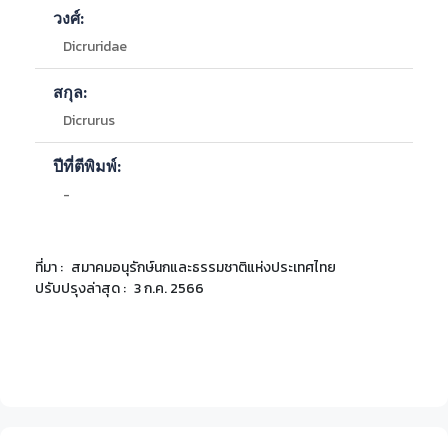
-
พื้นที่เกษตรกรรม บริเวณหน่วยจัดการต้นน้ำน้ำแหน
วงศ์:
อำเภอท่าวังผา และพื้นที่ใกล้เคียง
Dicruridae
-
ป่าน้ำเปื๋อย ป่าน้ำหย่วน และป่าน้ำลาว พะเยา, ป่าย่านยาว
ป่าเขาวง และป่ากระซุม สุราษฎร์ธานี
Barcode
ชื่อพิพิธภัณฑ์
จังหวัด
ลักษณะ
-
อุทยานแห่งชาติ เขาใหญ่
สกุล:
-
อุทยานแห่งชาติ ทับลาน
Dicrurus
-
อุทยานแห่งชาติ ปางสีดา
-
อุทยานแห่งชาติ ตาพระยา
ปีที่ตีพิมพ์:
-
บริเวณโดยรอบโรงไฟฟ้ากระบี่ ตำบลคลองขนาน อำเภอ
เหนือคลอง จังหวัดกระบี่
-
-
โรงไฟฟ้าวังน้อย อำเภอวังน้อย จังหวัด
พระนครศรีอยุธยา
ที่มา :
สมาคมอนุรักษ์นกและธรรมชาติแห่งประเทศไทย
ปรับปรุงล่าสุด :
3 ก.ค. 2566