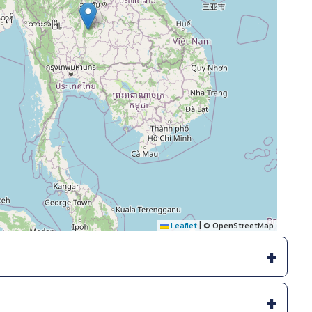
Leaflet
|
© OpenStreetMap