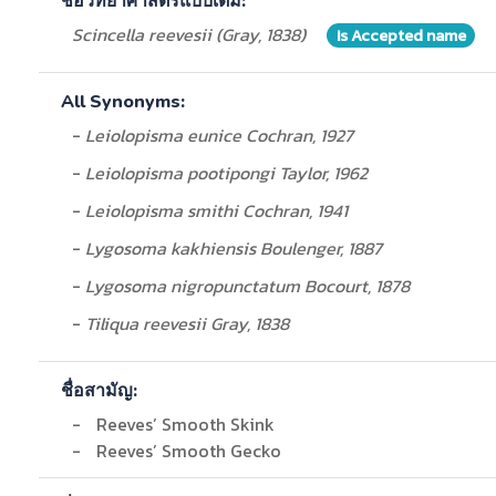
ชื่อวิทยาศาสตร์แบบเต็ม:
Scincella reevesii (Gray, 1838)
Is Accepted name
All Synonyms:
-
Leiolopisma eunice Cochran, 1927
-
Leiolopisma pootipongi Taylor, 1962
-
Leiolopisma smithi Cochran, 1941
-
Lygosoma kakhiensis Boulenger, 1887
-
Lygosoma nigropunctatum Bocourt, 1878
-
Tiliqua reevesii Gray, 1838
ชื่อสามัญ:
-
Reeves’ Smooth Skink
-
Reeves’ Smooth Gecko