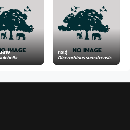
็นลาย
กระซู่
ulchella
Dicerorhinus sumatrensis