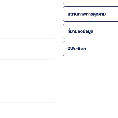
-
สัตว์เลื้อยคลาน
รายละเอียดการนำมาใช้ประ
ระบบนิเวศ :
สถานภาพการคุกคาม
-
พบอาศัยในป่าดิบแล้ง
การกระจายพันธุ์ :
ที่มาของข้อมูล
-
พบในจังหวัดเชียงใหม่ เ
อุทัยธานี กาญจนบุรี ราชบุรี
สํานักงานนโยบายและแผ
พิพิธภัณฑ์
กองจัดการสิ่งแวดล้อม
แหล่งที่พบภายในประเทศ :
สำนักงานนโยบายและแผน
-
เขตรักษาพันธุ์สัตว์ป่าภูเข
สถานีวิจัยสิ่งแวดล้อม
Barcode
ชื่อพ
กรมอุทยานแห่งชาติ สัตว์