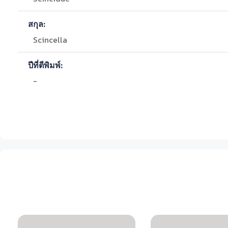
สกุล:
Scincella
ปีที่ตีพิมพ์:
-