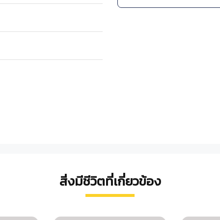
-
สถานตากอากาศบางปู จ.
ศูนย์ศึกษาธรรมชาติกอง
อากาศบางปู)
สิ่งมีชีวิตที่เกี่ยวข้อง