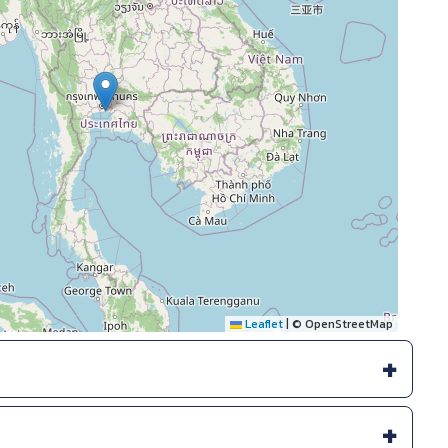
Leaflet
|
© OpenStreetMap