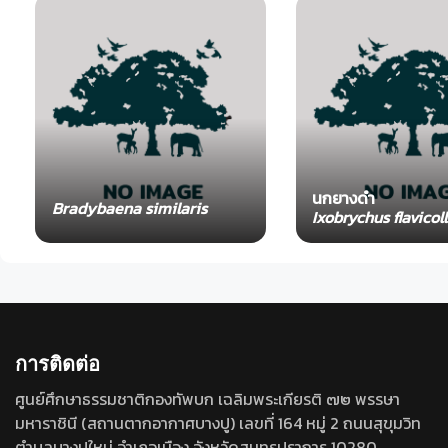
นกยางดำ
Bradybaena similaris
Ixobrychus flavicoll
การติดต่อ
ศูนย์ศึกษาธรรมชาติกองทัพบก เฉลิมพระเกียรติ ๗๒ พรรษา
มหาราชินี (สถานตากอากาศบางปู) เลขที่ 164 หมู่ 2 ถนนสุขุมวิท
ตำบลบางปูใหม่ อำเภอเมือง จังหวัดสมุทรปราการ 10280