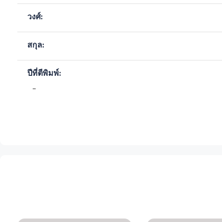
วงศ์:
สกุล:
ปีที่ตีพิมพ์:
-