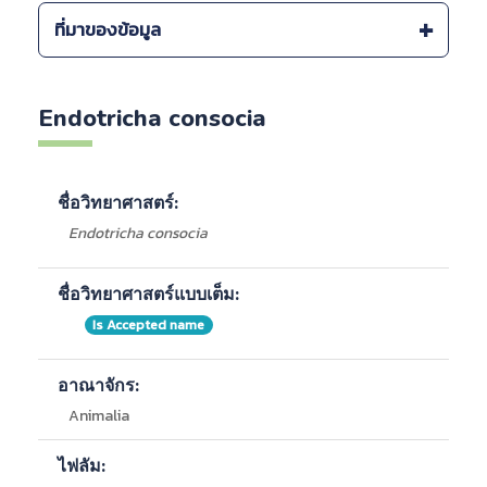
แหล่งที่พบภายในประเทศ :
ที่มาของข้อมูล
-
สถานตากอากาศบางปู จ.สมุทรปราการ
ศูนย์ศึกษาธรรมชาติกองทัพบก เฉลิมพระเกียรติ 72
พรรษา มหาราชินี (สถานตากอากาศบางปู)
Endotricha consocia
ชื่อวิทยาศาสตร์:
Endotricha consocia
ชื่อวิทยาศาสตร์แบบเต็ม:
Is Accepted name
อาณาจักร:
Animalia
ไฟลัม: