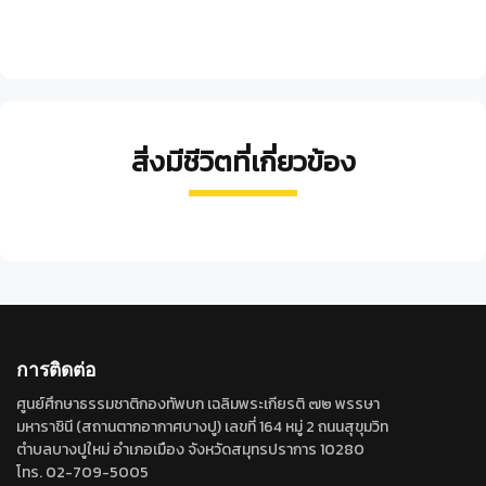
สิ่งมีชีวิตที่เกี่ยวข้อง
นก
นก
อีก๋อย
อัญชัน
Mimegralla
Gerre
Pardoxia
ตะโพก
อก
albimana
Sp.
graellsii
สี
Numenius
เทา
Lewinia
น้ำตาล
madagascariensis
striata
การติดต่อ
ศูนย์ศึกษาธรรมชาติกองทัพบก เฉลิมพระเกียรติ ๗๒ พรรษา
มหาราชินี (สถานตากอากาศบางปู) เลขที่ 164 หมู่ 2 ถนนสุขุมวิท
ตำบลบางปูใหม่ อำเภอเมือง จังหวัดสมุทรปราการ 10280
โทร. 02-709-5005