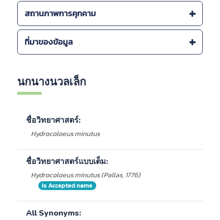
แหล่งที่พบภายในประเทศ :
สถานภาพการคุกคาม
-
สถานตากอากาศบางปู จ.สมุทรปราการ
สถานภาพการคุกคาม (โลก) :
ที่มาของข้อมูล
-
สิ่งมีชีวิตที่มีสถานภาพเป็นกังวลน้อยที่สุด Least
Concern: LC (IUCN, )
สำนักงานนโยบายและแผนทรัพยากรธรรมชาติและสิ่ง
-
สิ่งมีชีวิตที่มีสถานภาพเป็นกังวลน้อยที่สุด Least
แวดล้อม 2563.
นกนางนวลเล็ก
Concern: LC (IUCN, 2018)
สมาคมอนุรักษ์นกและธรรมชาติแห่งประเทศไทย
IUCN Red List
ศูนย์ศึกษาธรรมชาติกองทัพบก เฉลิมพระเกียรติ 72
พรรษา มหาราชินี (สถานตากอากาศบางปู)
ชื่อวิทยาศาสตร์:
Hydrocoloeus minutus
ชื่อวิทยาศาสตร์แบบเต็ม:
Hydrocoloeus minutus (Pallas, 1776)
Is Accepted name
All Synonyms: