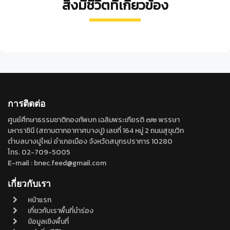
สิ่งมีชีวิตที่เกี่ยวข้อง
นก
นก
ยาง
Cheilomenes
กาแวน
Donacia
Hypocala
ดำ
sexmaculatus
Crypsirina
javana
subsatura
Ixobrychus
temia
flavicollis
การติดต่อ
ศูนย์ศึกษาธรรมชาติกองทัพบก เฉลิมพระเกียรติ ๗๒ พรรษา
มหาราชินี (สถานตากอากาศบางปู) เลขที่ 164 หมู่ 2 ถนนสุขุมวิท
ตำบลบางปูใหม่ อำเภอเมือง จังหวัดสมุทรปราการ 10280
โทร. 02-709-5005
E-mail : bnec.feed@gmail.com
เกี่ยวกับเรา
หน้าแรก
เกี่ยวกับเราพื้นที่นำร่อง
ข้อมูลเชิงพื้นที่