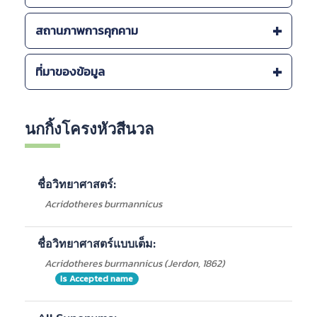
แหล่งที่พบภายในประเทศ :
สถานภาพการคุกคาม
-
ชุมพร
-
นครราชสีมา, ปราจีนบุรี
สถานภาพการคุกคาม (โลก) :
ที่มาของข้อมูล
-
สระแก้ว
-
สิ่งมีชีวิตที่มีสถานภาพเป็นกังวลน้อยที่สุด Least
-
บุรีรัมย์, สระแก้ว
Concern: LC (IUCN, )
-
สถานตากอากาศบางปู จ.สมุทรปราการ
กรมป่าไม้
กรมอุทยานแห่งชาติ สัตว์ป่า และพันธุ์พืช
นกกิ้งโครงหัวสีนวล
รายละเอียดอื่นๆ ของแหล่งที่พบ :
ศูนย์ศึกษาธรรมชาติกองทัพบก เฉลิมพระเกียรติ 72
-
ป่าทุ่งระยะและป่านาสัก ชุมพร
พรรษา มหาราชินี (สถานตากอากาศบางปู)
-
อุทยานแห่งชาติ ทับลาน
-
อุทยานแห่งชาติ ปางสีดา
ชื่อวิทยาศาสตร์:
-
อุทยานแห่งชาติ ตาพระยา
Acridotheres burmannicus
ชื่อวิทยาศาสตร์แบบเต็ม:
Acridotheres burmannicus (Jerdon, 1862)
Is Accepted name