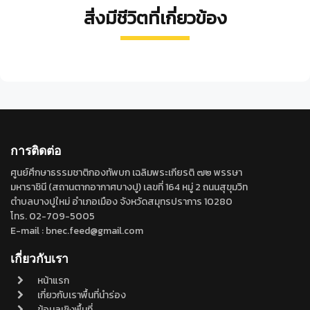
สิ่งมีชีวิตที่เกี่ยวข้อง
นก
นก
นกอี
ชาย
นางนวล
Jononia
Aegus
ล้ำ
เลน
แกลบ
atlites
chelifer
Gallinula
ปาก
Xenus
ปาก
Gelochelidon
chloropus
แอ่น
cinereus
หนา
nilotica
การติดต่อ
ศูนย์ศึกษาธรรมชาติกองทัพบก เฉลิมพระเกียรติ ๗๒ พรรษา
มหาราชินี (สถานตากอากาศบางปู) เลขที่ 164 หมู่ 2 ถนนสุขุมวิท
ตำบลบางปูใหม่ อำเภอเมือง จังหวัดสมุทรปราการ 10280
โทร. 02-709-5005
E-mail : bnec.feed@gmail.com
เกี่ยวกับเรา
หน้าแรก
เกี่ยวกับเราพื้นที่นำร่อง
ข้อมูลเชิงพื้นที่